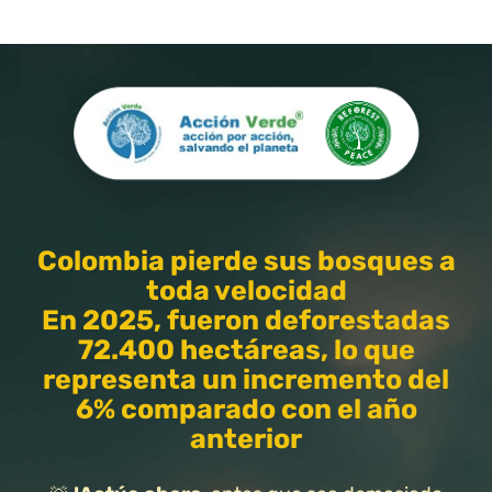
Colombia pierde sus bosques a
toda velocidad
En 2025,
fueron deforestadas
72.400 hectáreas, lo que
representa un incremento del
6%
comparado con el año
anterior