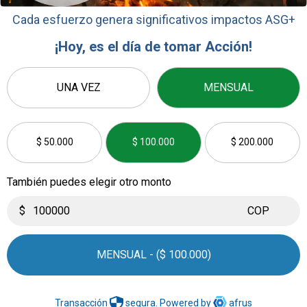
Cada esfuerzo genera significativos impactos ASG+
¡Hoy, es el día de tomar Acción!
UNA VEZ
MENSUAL
$ 50.000
$ 100.000
$ 200.000
También puedes elegir otro monto
$
COP
MENSUAL - ($ 100.000)
Transacción
segura. Powered by
afrus