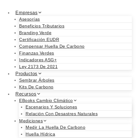
Skip
to
Empresas
content
Asesorías
Beneficios Tributarios
Branding Verde
Certificación EUDR
Compensar Huella De Carbono
Finanzas Verdes
Indicadores ASG+
Ley 2173 De 2021
Productos
Sembrar Árboles
Kits De Carbono
Recursos
EBooks Cambio Climático
Escenarios Y Soluciones
Relación Con Desastres Naturales
Mediciones
Medir La Huella De Carbono
Huella Hídrica