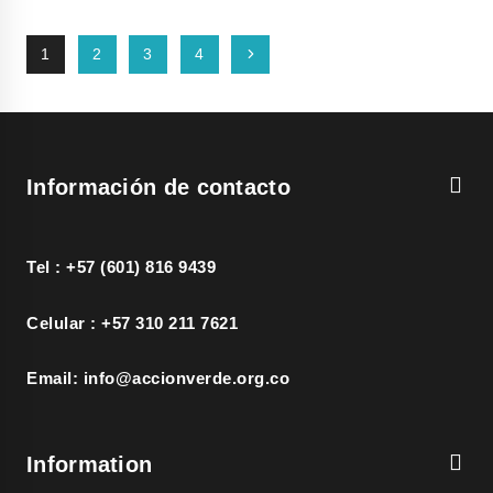
Page
Next
1
2
3
4
navigation
Page
Información de contacto
Tel : +57 (601) 816 9439
Celular : +57 310 211 7621
Email: info@accionverde.org.co
Information