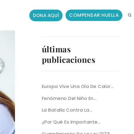
COMPENSAR HUELLA
DONA AQUÍ
últimas
publicaciones
Europa Vive Una Ola De Calor
Histórica: ¿podría Colombia
Fenómeno Del Niño En
Enfrentar Algo Similar Con El
Colombia: Calor Extremo,
La Batalla Contra La
Fenómeno Del Niño?
Sequías E Incendios Amenazan
Deforestación En El Amazonas
¿Por Qué Es Importante
El Futuro
Se Gana Con Satélites
Compensar La Huella De
Cumplimiento De La Ley 2173: