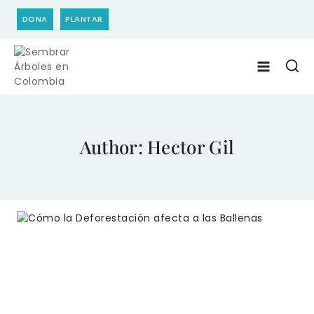
Skip
DONA
PLANTAR
to
content
Author: Hector Gil