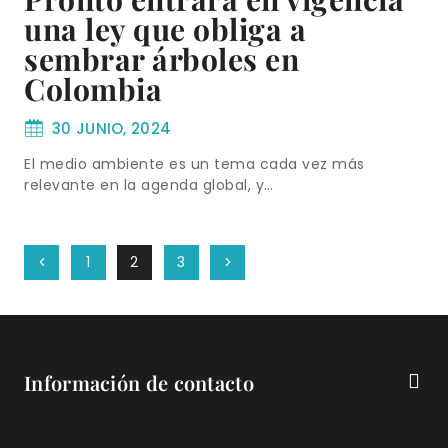
una ley que obliga a
sembrar árboles en
Colombia
30 JUNIO, 2024
El medio ambiente es un tema cada vez más
relevante en la agenda global, y…
Page
Previous
Next
1
2
3
navigation
Page
Page
Información de contacto